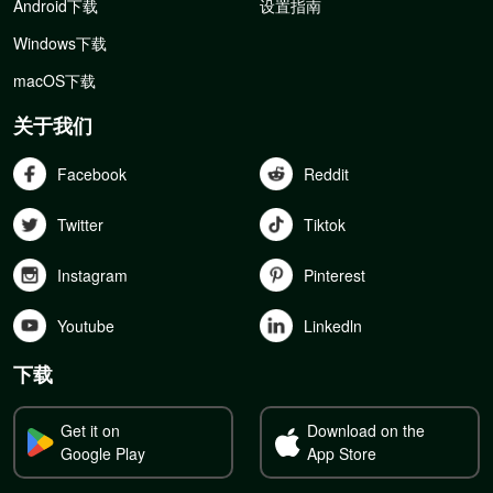
Android下载
设置指南
Windows下载
macOS下载
关于我们
Facebook
Reddit
Twitter
Tiktok
Instagram
Pinterest
Youtube
Linkedln
下载
Get it on
Download on the
Google Play
App Store