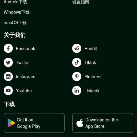
Android下载
设置指南
Windows下载
macOS下载
关于我们
Facebook
Reddit
Twitter
Tiktok
Instagram
Pinterest
Youtube
Linkedln
下载
Get it on
Download on the
Google Play
App Store