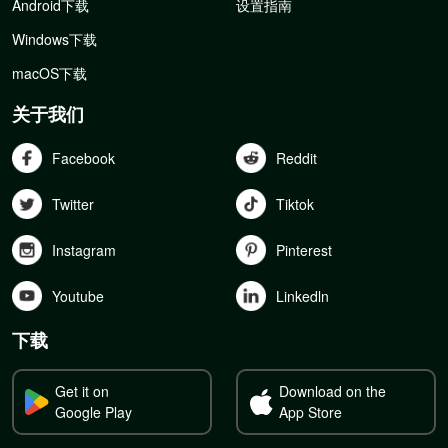
Android下载
设置指南
Windows下载
macOS下载
关于我们
Facebook
Reddit
Twitter
Tiktok
Instagram
Pinterest
Youtube
Linkedln
下载
Get it on
Download on the
Google Play
App Store