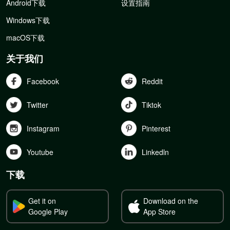
Android下载
设置指南
Windows下载
macOS下载
关于我们
Facebook
Reddit
Twitter
Tiktok
Instagram
Pinterest
Youtube
Linkedln
下载
Get it on
Download on the
Google Play
App Store