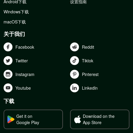
Android下载
设置指南
Windows下载
macOS下载
关于我们
Facebook
Reddit
Twitter
Tiktok
Instagram
Pinterest
Youtube
Linkedln
下载
Get it on
Download on the
Google Play
App Store